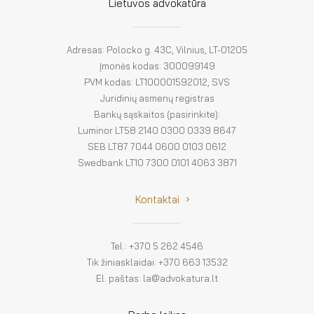
El. parduotuvė
Lietuvos advokatūra
EN
Adresas: Polocko g. 43C, Vilnius, LT-01205
DE
Įmonės kodas: 300099149
PVM kodas: LT100001592012, SVS
FR
Juridinių asmenų registras
Bankų sąskaitos (pasirinkite):
ES
Luminor LT58 2140 0300 0339 8647
SEB LT87 7044 0600 0103 0612
Swedbank LT10 7300 0101 4063 3871
Kontaktai
Tel.: +370 5 262 4546
Tik žiniasklaidai: +370 663 13532
El. paštas: la@advokatura.lt