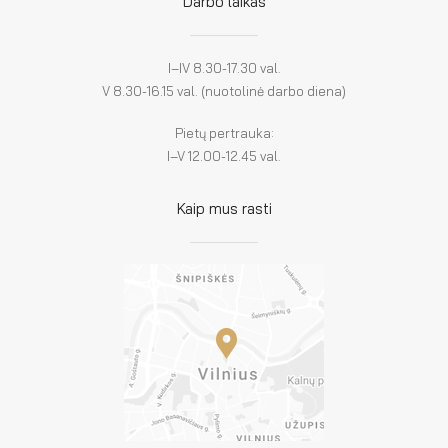
Darbo laikas
I–IV 8.30-17.30 val.
V 8.30-16.15 val. (nuotolinė darbo diena)
Pietų pertrauka:
I–V 12.00-12.45 val.
Kaip mus rasti