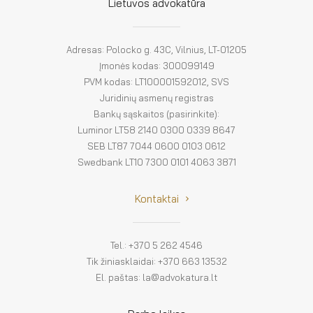
El. parduotuvė
Lietuvos advokatūra
EN
Adresas: Polocko g. 43C, Vilnius, LT-01205
DE
Įmonės kodas: 300099149
PVM kodas: LT100001592012, SVS
FR
Juridinių asmenų registras
Bankų sąskaitos (pasirinkite):
ES
Luminor LT58 2140 0300 0339 8647
SEB LT87 7044 0600 0103 0612
Swedbank LT10 7300 0101 4063 3871
Kontaktai
Tel.: +370 5 262 4546
Tik žiniasklaidai: +370 663 13532
El. paštas: la@advokatura.lt