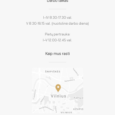
Darbo laikas
I–IV 8.30-17.30 val.
V 8.30-16.15 val. (nuotolinė darbo diena)
Pietų pertrauka:
I–V 12.00-12.45 val.
Kaip mus rasti