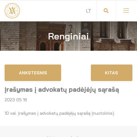
Renginiai
Visuotinis advokatų susirinkimas
Advokatų tarybos pirmininkas
Savitarna
Advokatų taryba
ANKSTESNIS
KITAS
Savivaldos teisės aktai
Komitetai
Įrašymas į advokatų padėjėjų sąrašą
Dokumentų atmintinė
Garbės teismas
2023 05 16
Garbės ženklų registras
Revizijos komisija
10 val. Įrašymas į advokatų padėjėjų sąrašą (nuotolinis).
Gynėjas
Administracija
LT