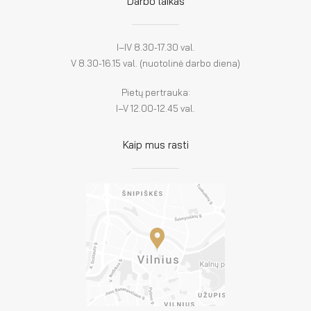
Darbo laikas
I–IV 8.30-17.30 val.
V 8.30-16.15 val. (nuotolinė darbo diena)
Pietų pertrauka:
I–V 12.00-12.45 val.
Kaip mus rasti