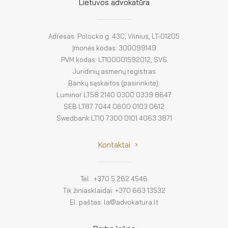
El. parduotuvė
Lietuvos advokatūra
EN
Adresas: Polocko g. 43C, Vilnius, LT-01205
DE
Įmonės kodas: 300099149
PVM kodas: LT100001592012, SVS
FR
Juridinių asmenų registras
Bankų sąskaitos (pasirinkite):
ES
Luminor LT58 2140 0300 0339 8647
SEB LT87 7044 0600 0103 0612
Swedbank LT10 7300 0101 4063 3871
Kontaktai
Tel.: +370 5 262 4546
Tik žiniasklaidai: +370 663 13532
El. paštas: la@advokatura.lt