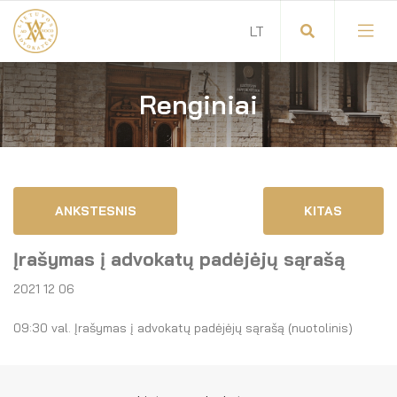
Renginiai
Visuotinis advokatų susirinkimas
Advokatų tarybos pirmininkas
Savitarna
Advokatų taryba
ANKSTESNIS
KITAS
Savivaldos teisės aktai
Komitetai
Įrašymas į advokatų padėjėjų sąrašą
Dokumentų atmintinė
Garbės teismas
2021 12 06
Garbės ženklų registras
Revizijos komisija
09:30 val. Įrašymas į advokatų padėjėjų sąrašą (nuotolinis)
Gynėjas
Administracija
LT