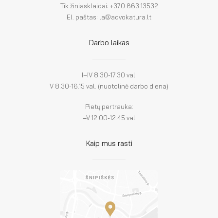
Tik žiniasklaidai: +370 663 13532
El. paštas: la@advokatura.lt
Darbo laikas
I–IV 8.30-17.30 val.
V 8.30-16.15 val. (nuotolinė darbo diena)
Pietų pertrauka:
I–V 12.00-12.45 val.
Kaip mus rasti