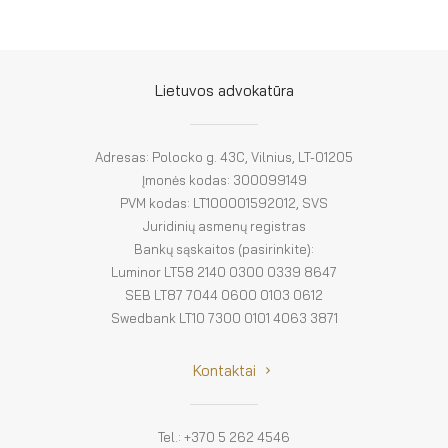
El. parduotuvė
EN
Lietuvos advokatūra
DE
FR
Adresas: Polocko g. 43C, Vilnius, LT-01205
Įmonės kodas: 300099149
ES
PVM kodas: LT100001592012, SVS
Juridinių asmenų registras
Bankų sąskaitos (pasirinkite):
Luminor LT58 2140 0300 0339 8647
SEB LT87 7044 0600 0103 0612
Swedbank LT10 7300 0101 4063 3871
Kontaktai
Tel.: +370 5 262 4546