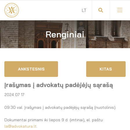
Renginiai
Visuotinis advokatų susirinkimas
Advokatų tarybos pirmininkas
Savitarna
Advokatų taryba
ANKSTESNIS
KITAS
Savivaldos teisės aktai
Komitetai
Įrašymas į advokatų padėjėjų sąrašą
Dokumentų atmintinė
Garbės teismas
2024 07 17
Garbės ženklų registras
Revizijos komisija
09:30 val. Įrašymas į advokatų padėjėjų sąrašą (nuotolinis).
Gynėjas
Administracija
Dokumentai priimami iki liepos 9 d. (imtinai), el. paštu:
la@advokatura.lt
.
LT