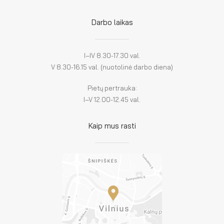
Darbo laikas
I–IV 8.30-17.30 val.
V 8.30-16.15 val. (nuotolinė darbo diena)
Pietų pertrauka:
I–V 12.00-12.45 val.
Kaip mus rasti