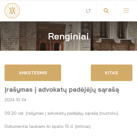
Renginiai
Visuotinis advokatų susirinkimas
Advokatų tarybos pirmininkas
Savitarna
Advokatų taryba
ANKSTESNIS
KITAS
Savivaldos teisės aktai
Komitetai
Įrašymas į advokatų padėjėjų sąrašą
Dokumentų atmintinė
Garbės teismas
2024 10 24
Garbės ženklų registras
Revizijos komisija
09:30 val. Įrašymas į advokatų padėjėjų sąrašą (nuotoliu).
Gynėjas
Administracija
Dokumentai laukiami iki spalio 15 d. (imtinai).
LT