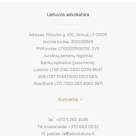
El. parduotuvė
EN
Lietuvos advokatūra
DE
Adresas: Polocko g. 43C, Vilnius, LT-01205
FR
Įmonės kodas: 300099149
PVM kodas: LT100001592012, SVS
Juridinių asmenų registras
ES
Bankų sąskaitos (pasirinkite):
Luminor LT58 2140 0300 0339 8647
SEB LT87 7044 0600 0103 0612
Swedbank LT10 7300 0101 4063 3871
Kontaktai
Tel.: +370 5 262 4546
Tik žiniasklaidai: +370 663 13532
El. paštas: la@advokatura.lt