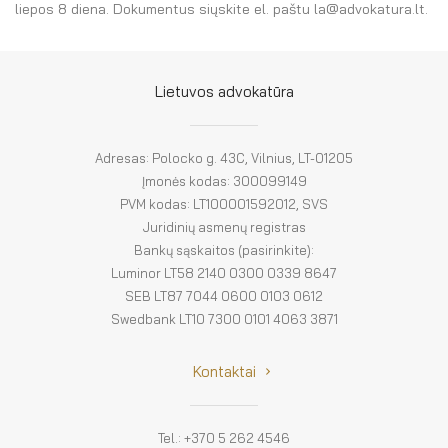
El. parduotuvė
liepos 8 diena. Dokumentus siųskite el. paštu la@advokatura.lt.
EN
DE
Lietuvos advokatūra
FR
Adresas: Polocko g. 43C, Vilnius, LT-01205
Įmonės kodas: 300099149
ES
PVM kodas: LT100001592012, SVS
Juridinių asmenų registras
Bankų sąskaitos (pasirinkite):
Luminor LT58 2140 0300 0339 8647
SEB LT87 7044 0600 0103 0612
Swedbank LT10 7300 0101 4063 3871
Kontaktai
Tel.: +370 5 262 4546