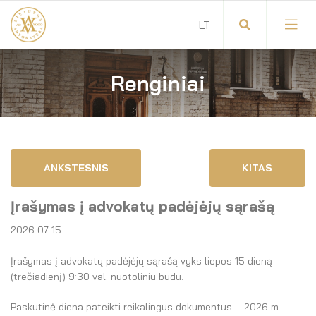
Renginiai
Visuotinis advokatų susirinkimas
Advokatų tarybos pirmininkas
Savitarna
Advokatų taryba
ANKSTESNIS
KITAS
Savivaldos teisės aktai
Komitetai
Įrašymas į advokatų padėjėjų sąrašą
Dokumentų atmintinė
Garbės teismas
2026 07 15
Garbės ženklų registras
Revizijos komisija
Įrašymas į advokatų padėjėjų sąrašą vyks liepos 15 dieną
(trečiadienį) 9:30 val. nuotoliniu būdu.
Gynėjas
Administracija
Paskutinė diena pateikti reikalingus dokumentus – 2026 m.
LT