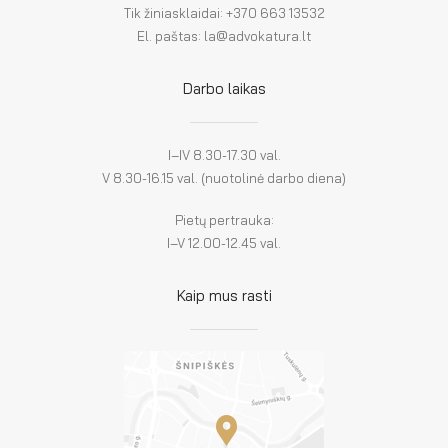
Tik žiniasklaidai: +370 663 13532
El. paštas: la@advokatura.lt
Darbo laikas
I–IV 8.30-17.30 val.
V 8.30-16.15 val. (nuotolinė darbo diena)
Pietų pertrauka:
I–V 12.00-12.45 val.
Kaip mus rasti