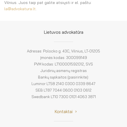
El. parduotuvė
Vilnius. Juos taip pat galite atsiųsti ir el. paštu:
l
a@advokatura.lt
.
EN
DE
Lietuvos advokatūra
FR
Adresas: Polocko g. 43C, Vilnius, LT-01205
ES
Įmonės kodas: 300099149
PVM kodas: LT100001592012, SVS
Juridinių asmenų registras
Bankų sąskaitos (pasirinkite):
Luminor LT58 2140 0300 0339 8647
SEB LT87 7044 0600 0103 0612
Swedbank LT10 7300 0101 4063 3871
Kontaktai