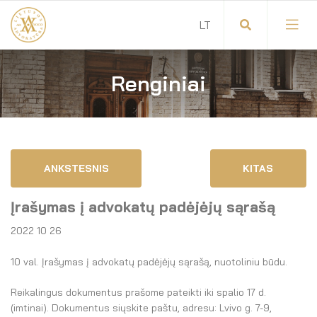
Renginiai
Visuotinis advokatų susirinkimas
Advokatų tarybos pirmininkas
Savitarna
Advokatų taryba
ANKSTESNIS
KITAS
Savivaldos teisės aktai
Komitetai
Įrašymas į advokatų padėjėjų sąrašą
Dokumentų atmintinė
Garbės teismas
2022 10 26
Garbės ženklų registras
Revizijos komisija
10 val. Įrašymas į advokatų padėjėjų sąrašą, nuotoliniu būdu.
Gynėjas
Administracija
Reikalingus dokumentus prašome pateikti iki spalio 17 d.
(imtinai). Dokumentus siųskite paštu, adresu: Lvivo g. 7-9,
LT