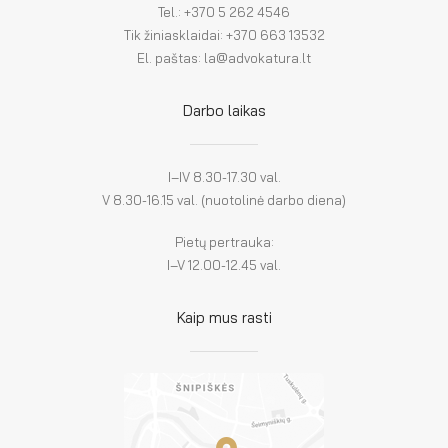
Tel.: +370 5 262 4546
Tik žiniasklaidai: +370 663 13532
El. paštas: la@advokatura.lt
Darbo laikas
I–IV 8.30-17.30 val.
V 8.30-16.15 val. (nuotolinė darbo diena)
Pietų pertrauka:
I–V 12.00-12.45 val.
Kaip mus rasti