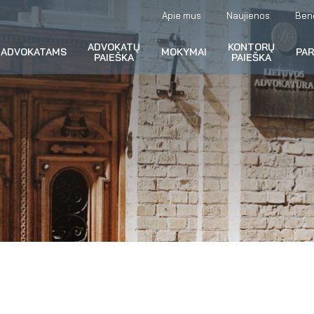
Apie mus
Naujienos
Ben
ADVOKATŲ
KONTORŲ
ADVOKATAMS
MOKYMAI
PA
PAIEŠKA
PAIEŠKA