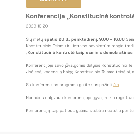
Konferencija „Konstitucinė kontrol
2023 10 20
Šių metų
spalio 20 d., penktadienį, 9.00 - 16.00
Seim
Konstitucinis Teismu ir Lietuvos advokatūra rengia tradi
„
Konstitucinė kontrolė kaip esminis demokratinės
Konferencijoje savo įžvalgomis dalysis Konstitucinio Tei
Jočienė, kadenciją baigę Konstitucinio Teismo teisėjai, 
Su konferencijos programa galite susipažinti
čia
.
Norinčius dalyvauti konferencijoje gyvai, reikia registr
Konferenciją taip pat bus galima stebėti nuotoliu per tel