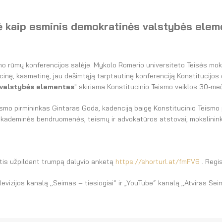
ė kaip esminis demokratinės valstybės elem
o rūmų konferencijos salėje. Mykolo Romerio universiteto Teisės moky
cinę, kasmetinę, jau dešimtąją tarptautinę konferenciją Konstitucijos 
 valstybės elementas
" skiriama Konstitucinio Teismo veiklos 30-meč
smo pirmininkas Gintaras Goda, kadenciją baigę Konstitucinio Teismo p
akademinės bendruomenės, teismų ir advokatūros atstovai, mokslininkai 
uotis užpildant trumpą dalyvio anketą
https://shorturl.at/fmFV6
. Regis
evizijos kanalą ,,Seimas – tiesiogiai“ ir „YouTube“ kanalą ,,Atviras Sei