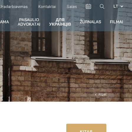
LT
dradarbiavimas
Kontaktai
Salės
PASAULIO
ДЛЯ
RAMA
ŽURNALAS
FILMAI
ADVOKATAI
УКРАЇНЦІВ
Atgal
KITAS