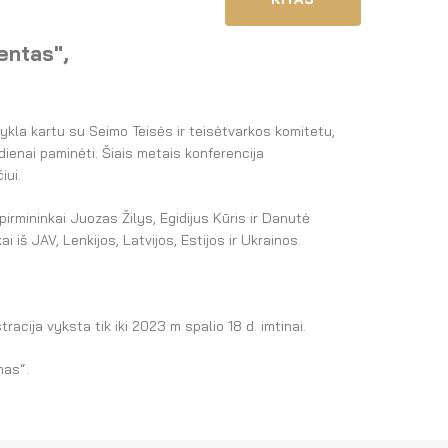
entas",
kla kartu su Seimo Teisės ir teisėtvarkos komitetu,
dienai paminėti. Šiais metais konferencija
iui.
irmininkai Juozas Žilys, Egidijus Kūris ir Danutė
iš JAV, Lenkijos, Latvijos, Estijos ir Ukrainos.
tracija vyksta tik iki 2023 m spalio 18 d. imtinai.
mas“.