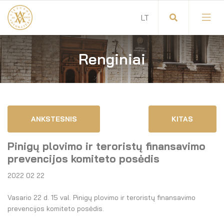
Renginiai
Visuotinis advokatų susirinkimas
Advokatų tarybos pirmininkas
Savitarna
Advokatų taryba
ANKSTESNIS
KITAS
Savivaldos teisės aktai
Komitetai
Pinigų plovimo ir teroristų finansavimo
Dokumentų atmintinė
Garbės teismas
prevencijos komiteto posėdis
2022 02 22
Garbės ženklų registras
Revizijos komisija
Vasario 22 d. 15 val. Pinigų plovimo ir teroristų finansavimo
Gynėjas
Administracija
prevencijos komiteto posėdis.
LT