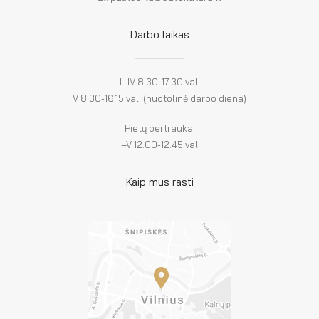
Darbo laikas
I–IV 8.30-17.30 val.
V 8.30-16.15 val. (nuotolinė darbo diena)
Pietų pertrauka:
I–V 12.00-12.45 val.
Kaip mus rasti