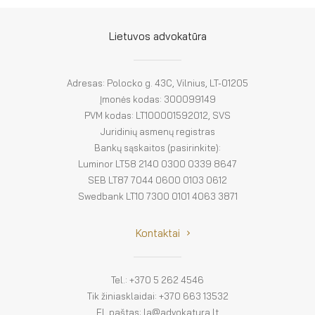
El. parduotuvė
EN
Lietuvos advokatūra
DE
Adresas: Polocko g. 43C, Vilnius, LT-01205
FR
Įmonės kodas: 300099149
PVM kodas: LT100001592012, SVS
ES
Juridinių asmenų registras
Bankų sąskaitos (pasirinkite):
Luminor LT58 2140 0300 0339 8647
SEB LT87 7044 0600 0103 0612
Swedbank LT10 7300 0101 4063 3871
Kontaktai
Tel.: +370 5 262 4546
Tik žiniasklaidai: +370 663 13532
El. paštas: la@advokatura.lt