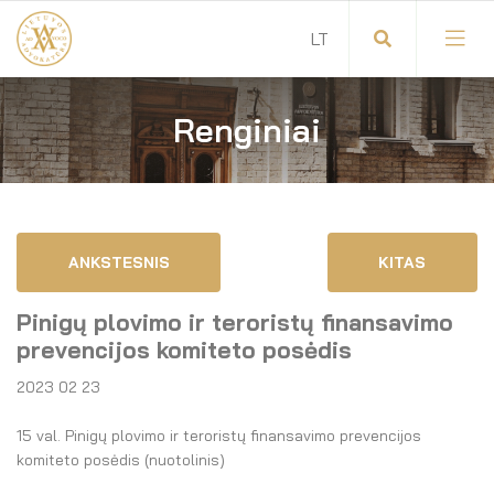
Renginiai
Visuotinis advokatų susirinkimas
Advokatų tarybos pirmininkas
Savitarna
Advokatų taryba
ANKSTESNIS
KITAS
Savivaldos teisės aktai
Komitetai
Pinigų plovimo ir teroristų finansavimo
Dokumentų atmintinė
Garbės teismas
prevencijos komiteto posėdis
2023 02 23
Garbės ženklų registras
Revizijos komisija
15 val. Pinigų plovimo ir teroristų finansavimo prevencijos
Gynėjas
Administracija
komiteto posėdis (nuotolinis)
LT