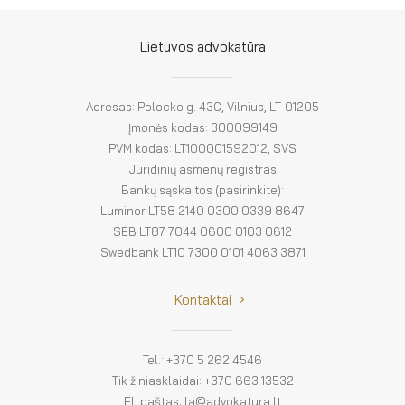
El. parduotuvė
EN
Lietuvos advokatūra
DE
Adresas: Polocko g. 43C, Vilnius, LT-01205
FR
Įmonės kodas: 300099149
PVM kodas: LT100001592012, SVS
ES
Juridinių asmenų registras
Bankų sąskaitos (pasirinkite):
Luminor LT58 2140 0300 0339 8647
SEB LT87 7044 0600 0103 0612
Swedbank LT10 7300 0101 4063 3871
Kontaktai
Tel.: +370 5 262 4546
Tik žiniasklaidai: +370 663 13532
El. paštas: la@advokatura.lt