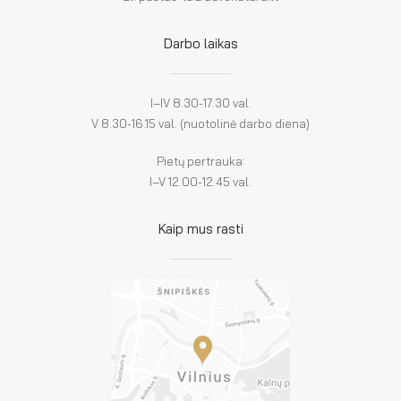
Darbo laikas
I–IV 8.30-17.30 val.
V 8.30-16.15 val. (nuotolinė darbo diena)
Pietų pertrauka:
I–V 12.00-12.45 val.
Kaip mus rasti