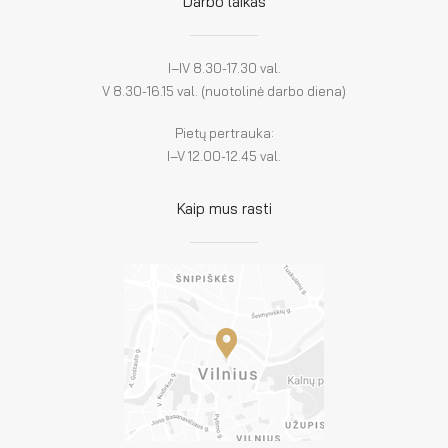
Darbo laikas
I–IV 8.30-17.30 val.
V 8.30-16.15 val. (nuotolinė darbo diena)
Pietų pertrauka:
I–V 12.00-12.45 val.
Kaip mus rasti