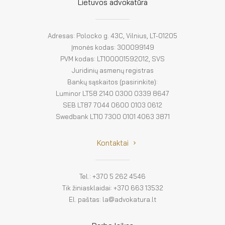
El. parduotuvė
Lietuvos advokatūra
EN
Adresas: Polocko g. 43C, Vilnius, LT-01205
DE
Įmonės kodas: 300099149
PVM kodas: LT100001592012, SVS
FR
Juridinių asmenų registras
Bankų sąskaitos (pasirinkite):
ES
Luminor LT58 2140 0300 0339 8647
SEB LT87 7044 0600 0103 0612
Swedbank LT10 7300 0101 4063 3871
Kontaktai
Tel.: +370 5 262 4546
Tik žiniasklaidai: +370 663 13532
El. paštas: la@advokatura.lt