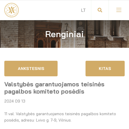
Renginiai
Visuotinis advokatų susirinkimas
Advokatų tarybos pirmininkas
Savitarna
Advokatų taryba
ANKSTESNIS
KITAS
Savivaldos teisės aktai
Komitetai
Valstybės garantuojamos teisinės
Dokumentų atmintinė
Garbės teismas
pagalbos komiteto posėdis
2024 09 13
Garbės ženklų registras
Revizijos komisija
11 val. Valstybės garantuojamos teisinės pagalbos komiteto
Gynėjas
Administracija
posėdis, adresu: Lvivo g. 7-9, Vilnius.
LT