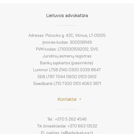
El. parduotuvė
EN
Lietuvos advokatūra
DE
Adresas: Polocko g. 43C, Vilnius, LT-01205
FR
Įmonės kodas: 300099149
PVM kodas: LT100001592012, SVS
ES
Juridinių asmenų registras
Bankų sąskaitos (pasirinkite):
Luminor LT58 2140 0300 0339 8647
SEB LT87 7044 0600 0103 0612
Swedbank LT10 7300 0101 4063 3871
Kontaktai
Tel.: +370 5 262 4546
Tik žiniasklaidai: +370 663 13532
El. paštas: la@advokatura.lt