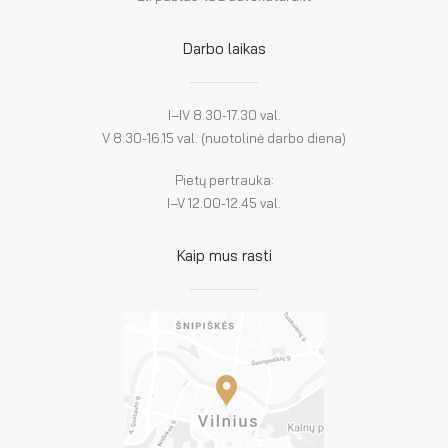
Darbo laikas
I–IV 8.30-17.30 val.
V 8.30-16.15 val. (nuotolinė darbo diena)
Pietų pertrauka:
I–V 12.00-12.45 val.
Kaip mus rasti