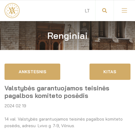
Renginiai
Visuotinis advokatų susirinkimas
Advokatų tarybos pirmininkas
Savitarna
Advokatų taryba
ANKSTESNIS
KITAS
Savivaldos teisės aktai
Komitetai
Valstybės garantuojamos teisinės
Dokumentų atmintinė
Garbės teismas
pagalbos komiteto posėdis
2024 02 19
Garbės ženklų registras
Revizijos komisija
14 val. Valstybės garantuojamos teisinės pagalbos komiteto
Gynėjas
Administracija
posėdis, adresu: Lvivo g. 7-9, Vilnius.
LT