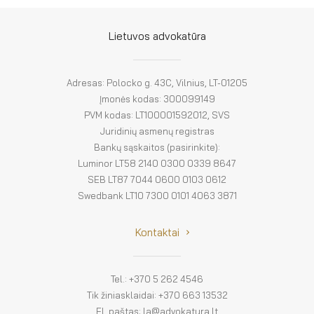
El. parduotuvė
EN
Lietuvos advokatūra
DE
Adresas: Polocko g. 43C, Vilnius, LT-01205
FR
Įmonės kodas: 300099149
PVM kodas: LT100001592012, SVS
ES
Juridinių asmenų registras
Bankų sąskaitos (pasirinkite):
Luminor LT58 2140 0300 0339 8647
SEB LT87 7044 0600 0103 0612
Swedbank LT10 7300 0101 4063 3871
Kontaktai
Tel.: +370 5 262 4546
Tik žiniasklaidai: +370 663 13532
El. paštas: la@advokatura.lt