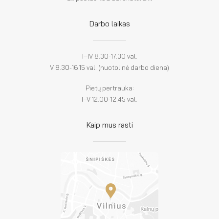
Darbo laikas
I–IV 8.30-17.30 val.
V 8.30-16.15 val. (nuotolinė darbo diena)
Pietų pertrauka:
I–V 12.00-12.45 val.
Kaip mus rasti