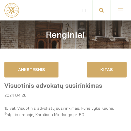
Renginiai
Visuotinis advokatų susirinkimas
Advokatų tarybos pirmininkas
Savitarna
Advokatų taryba
ANKSTESNIS
KITAS
Savivaldos teisės aktai
Komitetai
Visuotinis advokatų susirinkimas
Dokumentų atmintinė
Garbės teismas
2024 04 26
Garbės ženklų registras
Revizijos komisija
10 val. Visuotinis advokatų susirinkimas, kuris vyks Kaune,
Žalgirio arenoje, Karaliaus Mindaugo pr. 50.
Gynėjas
Administracija
LT