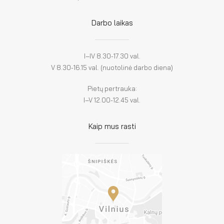
Darbo laikas
I–IV 8.30-17.30 val.
V 8.30-16.15 val. (nuotolinė darbo diena)
Pietų pertrauka:
I–V 12.00-12.45 val.
Kaip mus rasti