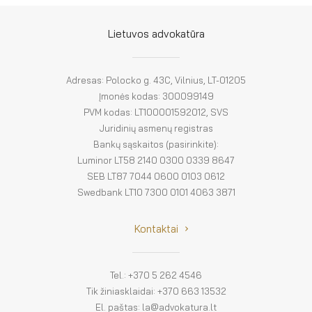
El. parduotuvė
EN
Lietuvos advokatūra
DE
Adresas: Polocko g. 43C, Vilnius, LT-01205
FR
Įmonės kodas: 300099149
PVM kodas: LT100001592012, SVS
ES
Juridinių asmenų registras
Bankų sąskaitos (pasirinkite):
Luminor LT58 2140 0300 0339 8647
SEB LT87 7044 0600 0103 0612
Swedbank LT10 7300 0101 4063 3871
Kontaktai
Tel.: +370 5 262 4546
Tik žiniasklaidai: +370 663 13532
El. paštas: la@advokatura.lt