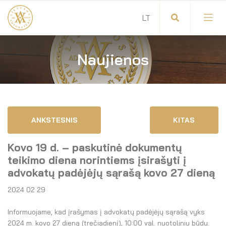
Naujienos
Visuotinis advokatų susirinkimas
Advokatų tarybos pirmininkas
Savitarna
Advokatų taryba
ANKSTESNIS
KITAS
Savivaldos teisės aktai
Komitetai
Kovo 19 d. – paskutinė dokumentų
Dokumentų atmintinė
Garbės teismas
teikimo diena norintiems įsirašyti į
advokatų padėjėjų sąrašą kovo 27 dieną
Garbės ženklų registras
Revizijos komisija
2024 02 29
Gynėjas
Administracija
Informuojame, kad įrašymas į advokatų padėjėjų sąrašą vyks
2024 m. kovo 27 dieną (trečiadienį), 10:00 val. nuotoliniu būdu.
LT