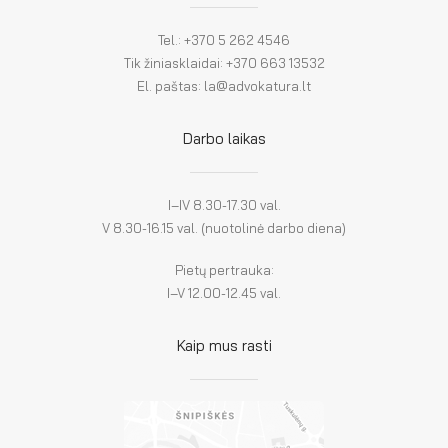
Tel.: +370 5 262 4546
Tik žiniasklaidai: +370 663 13532
El. paštas: la@advokatura.lt
Darbo laikas
I–IV 8.30-17.30 val.
V 8.30-16.15 val. (nuotolinė darbo diena)
Pietų pertrauka:
I–V 12.00-12.45 val.
Kaip mus rasti