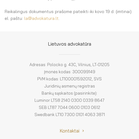
El. parduotuvė
Reikalingus dokumentus prašome pateikti iki kovo 19 d. (imtinai)
EN
el. paštu:
la@advokatura.lt
.
DE
FR
Lietuvos advokatūra
ES
Adresas: Polocko g. 43C, Vilnius, LT-01205
Įmonės kodas: 300099149
PVM kodas: LT100001592012, SVS
Juridinių asmenų registras
Bankų sąskaitos (pasirinkite):
Luminor LT58 2140 0300 0339 8647
SEB LT87 7044 0600 0103 0612
Swedbank LT10 7300 0101 4063 3871
Kontaktai