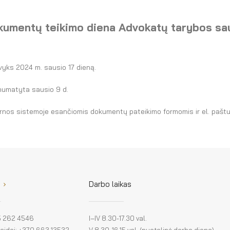
kumentų teikimo diena Advokatų tarybos sau
yks 2024 m. sausio 17 dieną.
numatyta sausio 9 d.
nos sistemoje esančiomis dokumentų pateikimo formomis ir el. pašt
Darbo laikas
 5 262 4546
I–IV 8.30-17.30 val.