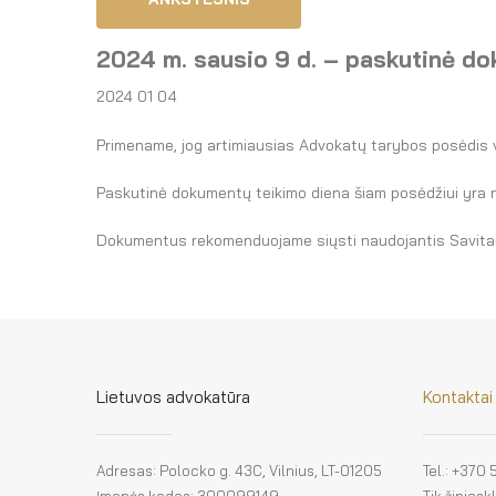
2024 m. sausio 9 d. – paskutinė do
2024 01 04
Primename, jog artimiausias Advokatų tarybos posėdis v
Paskutinė dokumentų teikimo diena šiam posėdžiui yra 
Dokumentus rekomenduojame siųsti naudojantis Savitar
Lietuvos advokatūra
Kontaktai
Adresas: Polocko g. 43C, Vilnius, LT-01205
Tel.: +370