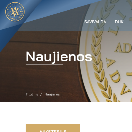
SAVIVALDA
DUK
Naujienos
Titulinis
Naujienos
ANKSTESNIS