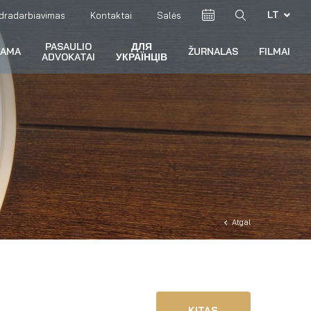
LT
dradarbiavimas
Kontaktai
Salės
PASAULIO
ДЛЯ
RAMA
ŽURNALAS
FILMAI
ADVOKATAI
УКРАЇНЦІВ
Atgal
KITAS