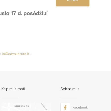
sio 17 d. posėdžiui
u:
la@advokatura.lt
.
Kaip mus rasti
Sekite mus
Facebook