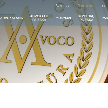
Apie mus
Naujienos
Ben
ADVOKATŲ
KONTORŲ
ADVOKATAMS
MOKYMAI
PA
PAIEŠKA
PAIEŠKA