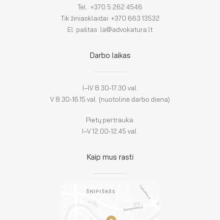
Tel.: +370 5 262 4546
Tik žiniasklaidai: +370 663 13532
El. paštas: la@advokatura.lt
Darbo laikas
I–IV 8.30-17.30 val.
V 8.30-16.15 val. (nuotolinė darbo diena)
Pietų pertrauka:
I–V 12.00-12.45 val.
Kaip mus rasti