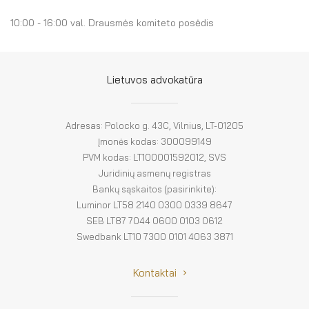
El. parduotuvė
10:00 - 16:00 val. Drausmės komiteto posėdis
EN
DE
Lietuvos advokatūra
FR
Adresas: Polocko g. 43C, Vilnius, LT-01205
ES
Įmonės kodas: 300099149
PVM kodas: LT100001592012, SVS
Juridinių asmenų registras
Bankų sąskaitos (pasirinkite):
Luminor LT58 2140 0300 0339 8647
SEB LT87 7044 0600 0103 0612
Swedbank LT10 7300 0101 4063 3871
Kontaktai