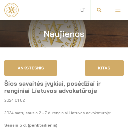
Naujienos
Visuotinis advokatų susirinkimas
Advokatų tarybos pirmininkas
Savitarna
Advokatų taryba
ANKSTESNIS
KITAS
Savivaldos teisės aktai
Komitetai
Šios savaitės įvykiai, posėdžiai ir
Dokumentų atmintinė
Garbės teismas
renginiai Lietuvos advokatūroje
2024 01 02
Garbės ženklų registras
Revizijos komisija
2024 metų sausio 2 - 7 d. renginiai Lietuvos advokatūroje:
Gynėjas
Administracija
Sausio 5 d. (penktadienis)
LT