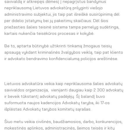
savivaldą ir atkreipęs dėmesį į nepagrįstus bandymus
nepriklausomą Lietuvos advokatūrą prilyginti viešojo
administravimo subjektui, jis taip pat išreiškė susirūpinimą dėl
per didelio įstatymų bei jų pakeitimų skaičiaus. Dėl šios
priežasties šalies teisinė sistema tampa pernelyg sudėtinga,
kartais nukenčia teisėkūros procesas ir kokybė.
Be to, aptarta būtinybė užtikrinti tinkamą žmogaus teisių
apsaugą vykdant kriminalinės žvalgybos veiklą, taip pat kliento
ir advokato bendravimo konfidencialumą policijos areštinėse.
Lietuvos advokatūra veikia kaip nepriklausoma šalies advokatų
savivaldos organizacija, vienijanti daugiau kaip 2 300 advokatų
ir beveik tūkstantį advokatų padėjėjų. Šį balandį buvo
suformuota naujos kadencijos Advokatų taryba, iki 17-os
išplėstas Advokatų tarybos komitetų sąrašas.
Šiuo metu veikia civilinės, baudžiamosios, darbo, konkurencijos,
mokestinės aplinkos, administracinės, šeimos teisės ir kitų