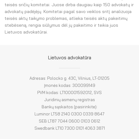
teisės sričių komitetai. Juose dirba daugiau kaip 150 advokatų ir
advokatų padėjėjų. Komitetai pagal savo veiklos sritį analizuoja
teisės aktų taikymo problemas, atlieka teisės aktų pakeitimų
stebėseną, rengia siūlymus dėl jų pakeitimo ir teikia juos
Lietuvos advokatūrai.
Lietuvos advokatūra
Adresas: Polocko g. 43C, Vilnius, LT-01205
Įmonės kodas: 300099149
PVM kodas: LT100001592012, SVS
Juridinių asmenų registras
Bankų sąskaitos (pasirinkite):
Luminor LT58 2140 0300 0339 8647
SEB LT87 7044 0600 0103 0612
Swedbank LT10 7300 0101 4063 3871