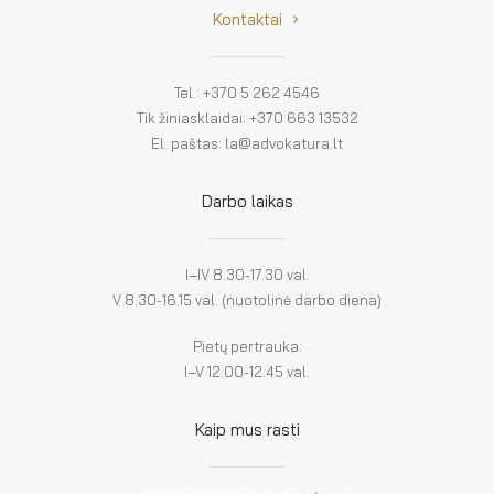
Kontaktai
Tel.: +370 5 262 4546
Tik žiniasklaidai: +370 663 13532
El. paštas: la@advokatura.lt
Darbo laikas
I–IV 8.30-17.30 val.
V 8.30-16.15 val. (nuotolinė darbo diena)
Pietų pertrauka:
I–V 12.00-12.45 val.
Kaip mus rasti