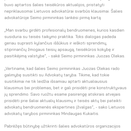
El. parduotuvė
buvo aptartos šalies teisėkūros aktualijos, pristatyti
nepriklausomai Lietuvos advokatūrai svarbūs klausimai. Šalies
EN
advokatūroje Seimo pirmininkas lankėsi pirmą kartą.
DE
„Man svarbu girdėti profesionalų bendruomenes, kurios kasdien
susiduria su teisės taikymo praktika. Toks dialogas padeda
FR
geriau suprasti kylančius iššūkius ir ieškoti sprendimų,
stiprinančių žmogaus teisių apsaugą, teisėkūros kokybę ir
ES
pasitikėjimą valstybe“, - sakė Seimo pirmininkas Juozas Olekas.
„Vertiname, kad šalies Seimo pirmininkas Juozas Olekas rado
galimybę susitikti su Advokatų taryba. Tikime, kad tokie
susitikimai ne tik leidžia išsamiau aptarti aktualiausius
klausimus bei problemas, bet ir gali prisidėti prie konstruktyvaus
jų sprendimo. Savo ruožtu esame pasirengę atskirais atvejais
prisidėti prie šaliai aktualių klausimų ir teisės aktų bei pateikti
advokatų bendruomenės ekspertines įžvalgas“, - sako Lietuvos
advokatų tarybos pirmininkas Mindaugas Kukaitis.
Pabrėžęs būtinybę užtikrinti šalies advokatūros organizacijos