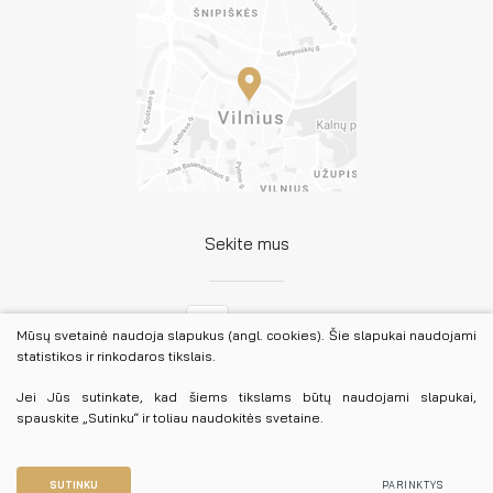
Sekite mus
Facebook
Mūsų svetainė naudoja slapukus (angl. cookies). Šie slapukai naudojami
statistikos ir rinkodaros tikslais.
LinkedIn
Jei Jūs sutinkate, kad šiems tikslams būtų naudojami slapukai,
spauskite „Sutinku“ ir toliau naudokitės svetaine.
© 2026 Lietuvos advokatūra. Visos teisės saugomos.
Duomenų apsauga
SUTINKU
PARINKTYS