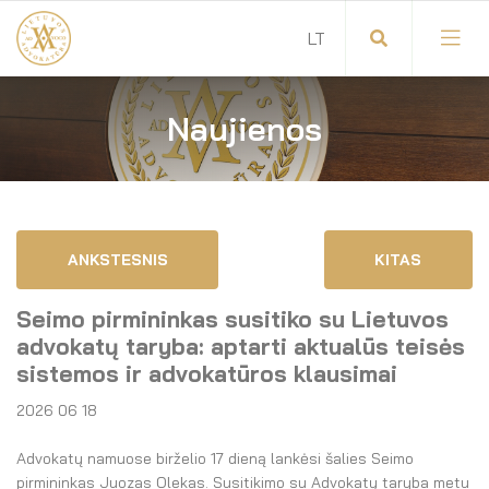
Naujienos
Visuotinis advokatų susirinkimas
Advokatų tarybos pirmininkas
Savitarna
Advokatų taryba
ANKSTESNIS
KITAS
Savivaldos teisės aktai
Komitetai
Seimo pirmininkas susitiko su Lietuvos
Dokumentų atmintinė
Garbės teismas
advokatų taryba: aptarti aktualūs teisės
sistemos ir advokatūros klausimai
Garbės ženklų registras
Revizijos komisija
2026 06 18
Gynėjas
Administracija
Advokatų namuose birželio 17 dieną lankėsi šalies Seimo
pirmininkas Juozas Olekas. Susitikimo su Advokatų taryba metu
LT