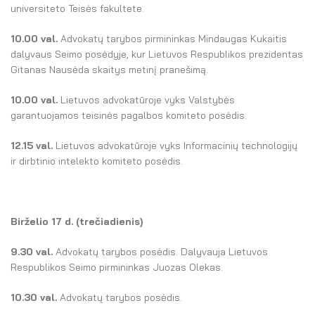
El. parduotuvė
universiteto Teisės fakultete.
EN
10.00 val.
Advokatų tarybos pirmininkas Mindaugas Kukaitis
dalyvaus Seimo posėdyje, kur Lietuvos Respublikos prezidentas
DE
Gitanas Nausėda skaitys metinį pranešimą.
FR
10.00 val.
Lietuvos advokatūroje vyks Valstybės
garantuojamos teisinės pagalbos komiteto posėdis.
ES
12.15 val.
Lietuvos advokatūroje vyks Informacinių technologijų
ir dirbtinio intelekto komiteto posėdis.
Birželio 17 d. (trečiadienis)
9.30 val.
Advokatų tarybos posėdis. Dalyvauja Lietuvos
Respublikos Seimo pirmininkas Juozas Olekas.
10.30 val.
Advokatų tarybos posėdis.