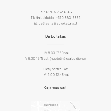
Tel.: +370 5 262 4546
Tik žiniasklaidai: +370 663 13532
El. paštas: la@advokatura.lt
Darbo laikas
I–IV 8.30-17.30 val.
V 8.30-16.15 val. (nuotolinė darbo diena)
Pietų pertrauka:
I–V 12.00-12.45 val.
Kaip mus rasti