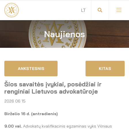
Naujienos
Visuotinis advokatų susirinkimas
Advokatų tarybos pirmininkas
Savitarna
Advokatų taryba
ANKSTESNIS
KITAS
Savivaldos teisės aktai
Komitetai
Šios savaitės įvykiai, posėdžiai ir
Dokumentų atmintinė
Garbės teismas
renginiai Lietuvos advokatūroje
2026 06 15
Garbės ženklų registras
Revizijos komisija
Birželio 16 d. (antradienis)
Gynėjas
Administracija
9.00 val.
Advokatų kvalifikacinis egzaminas vyks Vilniaus
LT