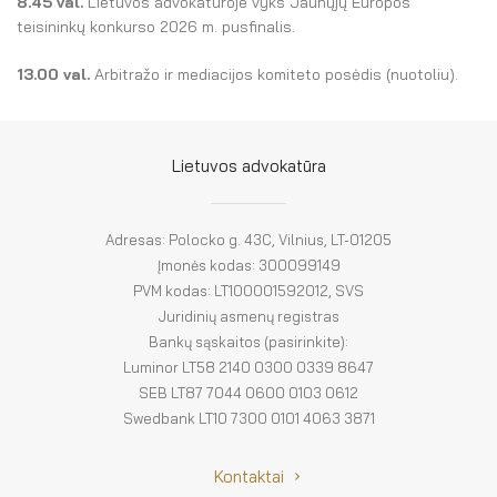
8.45 val.
Lietuvos advokatūroje vyks Jaunųjų Europos
teisininkų konkurso 2026 m. pusfinalis.
13.00 val.
Arbitražo ir mediacijos komiteto posėdis (nuotoliu).
Lietuvos advokatūra
Adresas: Polocko g. 43C, Vilnius, LT-01205
Įmonės kodas: 300099149
PVM kodas: LT100001592012, SVS
Juridinių asmenų registras
Bankų sąskaitos (pasirinkite):
Luminor LT58 2140 0300 0339 8647
SEB LT87 7044 0600 0103 0612
Swedbank LT10 7300 0101 4063 3871
Kontaktai