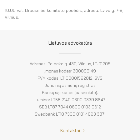
El. parduotuvė
10:00 val. Drausmės komiteto posėdis, adresu: Lvivo g. 7-9,
EN
Vilnius.
DE
Lietuvos advokatūra
FR
ES
Adresas: Polocko g. 43C, Vilnius, LT-01205
Įmonės kodas: 300099149
PVM kodas: LT100001592012, SVS
Juridinių asmenų registras
Bankų sąskaitos (pasirinkite):
Luminor LT58 2140 0300 0339 8647
SEB LT87 7044 0600 0103 0612
Swedbank LT10 7300 0101 4063 3871
Kontaktai