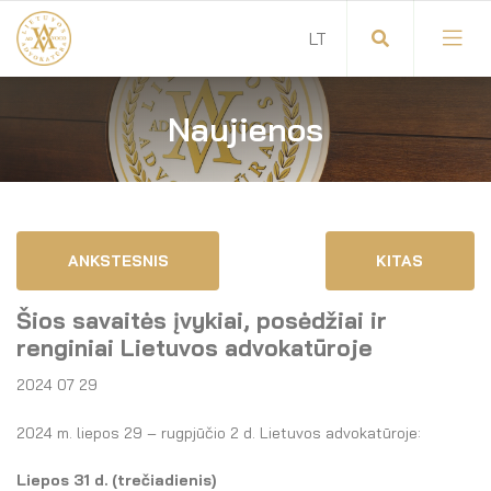
Naujienos
Visuotinis advokatų susirinkimas
Advokatų tarybos pirmininkas
Savitarna
Advokatų taryba
ANKSTESNIS
KITAS
Savivaldos teisės aktai
Komitetai
Šios savaitės įvykiai, posėdžiai ir
Dokumentų atmintinė
Garbės teismas
renginiai Lietuvos advokatūroje
2024 07 29
Garbės ženklų registras
Revizijos komisija
2024 m. liepos 29 – rugpjūčio 2 d. Lietuvos advokatūroje:
Gynėjas
Administracija
Liepos 31
d. (trečiadienis)
LT