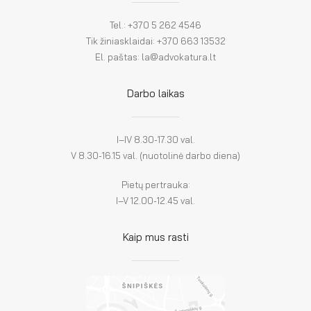
Tel.: +370 5 262 4546
Tik žiniasklaidai: +370 663 13532
El. paštas: la@advokatura.lt
Darbo laikas
I–IV 8.30-17.30 val.
V 8.30-16.15 val. (nuotolinė darbo diena)
Pietų pertrauka:
I–V 12.00-12.45 val.
Kaip mus rasti