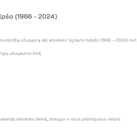
lpšo (1966 - 2024)
nuoširdžią užuojautą dėl advokato Vytauto Kelpšo (1966 – 2024) mirt
tylų užuojautos žodį...
valandą advokato šeimą, draugus ir visus pažinojusius velionį.