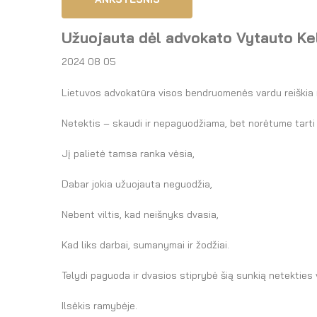
Užuojauta dėl advokato Vytauto Ke
2024 08 05
Lietuvos advokatūra visos bendruomenės vardu reiškia 
Netektis – skaudi ir nepaguodžiama, bet norėtume tarti 
Jį palietė tamsa ranka vėsia,
Dabar jokia užuojauta neguodžia,
Nebent viltis, kad neišnyks dvasia,
Kad liks darbai, sumanymai ir žodžiai.
Telydi paguoda ir dvasios stiprybė šią sunkią netekties 
Ilsėkis ramybėje.