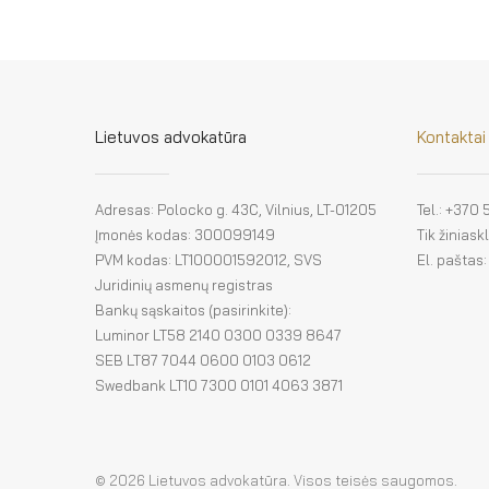
Lietuvos advokatūra
Kontaktai
Adresas: Polocko g. 43C, Vilnius, LT-01205
Tel.: +370
Įmonės kodas: 300099149
Tik žinias
PVM kodas: LT100001592012, SVS
El. paštas
Juridinių asmenų registras
Bankų sąskaitos (pasirinkite):
Luminor LT58 2140 0300 0339 8647
SEB LT87 7044 0600 0103 0612
Swedbank LT10 7300 0101 4063 3871
© 2026 Lietuvos advokatūra. Visos teisės saugomos.