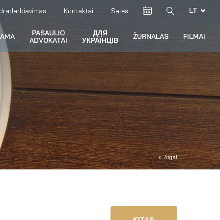
LT
dradarbiavimas
Kontaktai
Salės
PASAULIO
ДЛЯ
RAMA
ŽURNALAS
FILMAI
ADVOKATAI
УКРАЇНЦІВ
Atgal
KITAS