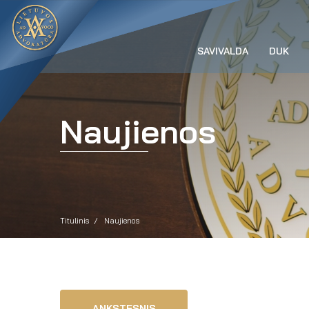
SAVIVALDA
DUK
Naujienos
Titulinis
Naujienos
ANKSTESNIS