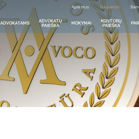
Apie mus
Naujienos
Ben
ADVOKATŲ
KONTORŲ
ADVOKATAMS
MOKYMAI
PA
PAIEŠKA
PAIEŠKA