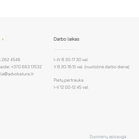
Darbo laikas
 5 262 4546
I–IV 8.30-17.30 val.
klaidai: +370 663 13532
V 8.30-16.15 val. (nuotolinė darbo diena)
: la@advokatura.lt
Pietų pertrauka:
I–V 12.00-12.45 val.
Duomenų apsauga