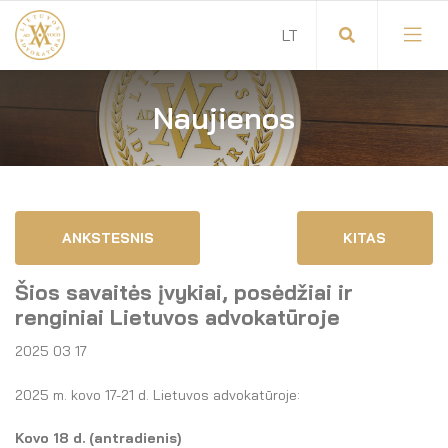
Naujienos
Visuotinis advokatų susirinkimas
Advokatų tarybos pirmininkas
Savitarna
Advokatų taryba
ANKSTESNIS
KITAS
Savivaldos teisės aktai
Komitetai
Šios savaitės įvykiai, posėdžiai ir
Dokumentų atmintinė
Garbės teismas
renginiai Lietuvos advokatūroje
2025 03 17
Garbės ženklų registras
Revizijos komisija
2025 m. kovo 17-21 d. Lietuvos advokatūroje:
Gynėjas
Administracija
Kovo 18 d. (antradienis)
LT