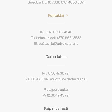
Swedbank LT10 7300 0101 4063 3871
Kontaktai
Tel.: +370 5 262 4546
Tik žiniasklaidai: +370 663 13532
El. paštas: la@advokatura.lt
Darbo laikas
I–IV 8.30-17.30 val.
V 8.30-16.15 val. (nuotolinė darbo diena)
Pietų pertrauka:
I–V 12.00-12.45 val.
Kaip mus rasti