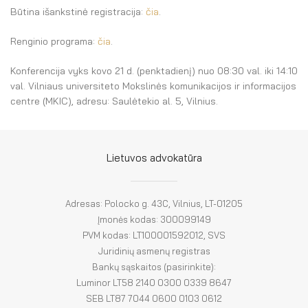
Būtina išankstinė registracija:
čia
.
Renginio programa:
čia
.
Konferencija vyks
kovo 21 d. (penktadienį) nuo 08:30 val. iki 14:10
val. Vilniaus universiteto Mokslinės komunikacijos ir informacijos
centre (MKIC), adresu: Saulėtekio al. 5, Vilnius.
Lietuvos advokatūra
Adresas: Polocko g. 43C, Vilnius, LT-01205
Įmonės kodas: 300099149
PVM kodas: LT100001592012, SVS
Juridinių asmenų registras
Bankų sąskaitos (pasirinkite):
Luminor LT58 2140 0300 0339 8647
SEB LT87 7044 0600 0103 0612