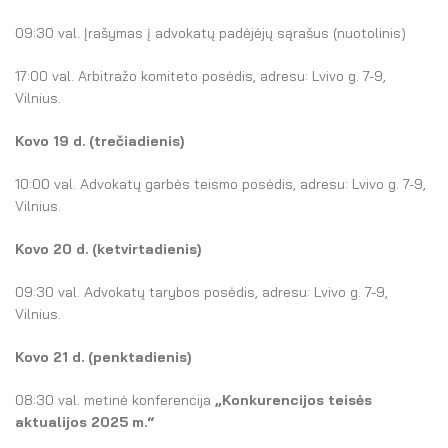
El. parduotuvė
09:30 val. Įrašymas į advokatų padėjėjų sąrašus (nuotolinis)
EN
17:00 val. Arbitražo komiteto posėdis, adresu: Lvivo g. 7-9,
DE
Vilnius.
FR
Kovo 19 d. (trečiadienis)
ES
10:00 val. Advokatų garbės teismo posėdis, adresu: Lvivo g. 7-9,
Vilnius.
Kovo 20
d. (ketvirtadienis)
09:30 val. Advokatų tarybos posėdis, adresu: Lvivo g. 7-9,
Vilnius.
Kovo 21
d. (penktadienis)
08:30 val. metinė konferencija
„Konkurencijos teisės
aktualijos 2025 m.“