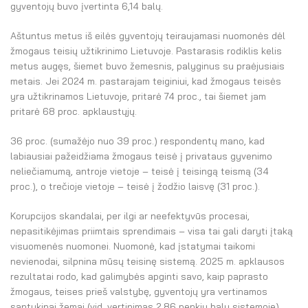
gyventojų buvo įvertinta 6,14 balų.
Aštuntus metus iš eilės gyventojų teiraujamasi nuomonės dėl
žmogaus teisių užtikrinimo Lietuvoje. Pastarasis rodiklis kelis
metus augęs, šiemet buvo žemesnis, palyginus su praėjusiais
metais. Jei 2024 m. pastarajam teiginiui, kad žmogaus teisės
yra užtikrinamos Lietuvoje, pritarė 74 proc., tai šiemet jam
pritarė 68 proc. apklaustųjų.
36 proc. (sumažėjo nuo 39 proc.) respondentų mano, kad
labiausiai pažeidžiama žmogaus teisė į privataus gyvenimo
neliečiamumą, antroje vietoje – teisė į teisingą teismą (34
proc.), o trečioje vietoje – teisė į žodžio laisvę (31 proc.).
Korupcijos skandalai, per ilgi ar neefektyvūs procesai,
nepasitikėjimas priimtais sprendimais – visa tai gali daryti įtaką
visuomenės nuomonei. Nuomonė, kad įstatymai taikomi
nevienodai, silpnina mūsų teisinę sistemą. 2025 m. apklausos
rezultatai rodo, kad galimybės apginti savo, kaip paprasto
žmogaus, teises prieš valstybę, gyventojų yra vertinamos
santykinai žemai (vid. vertinimas 2,86 penkių balų sistemoje).