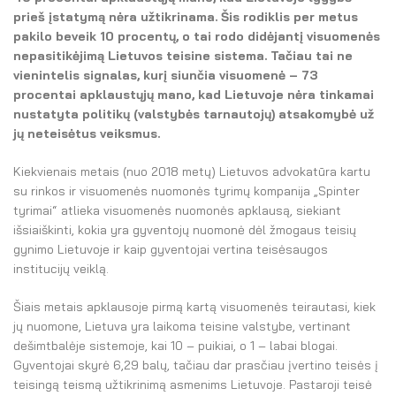
El. parduotuvė
prieš įstatymą nėra užtikrinama. Šis rodiklis per metus
pakilo beveik 10 procentų, o tai rodo didėjantį visuomenės
EN
nepasitikėjimą Lietuvos teisine sistema. Tačiau tai ne
vienintelis signalas, kurį siunčia visuomenė – 73
DE
procentai apklaustųjų mano, kad Lietuvoje nėra tinkamai
nustatyta politikų (valstybės tarnautojų) atsakomybė už
FR
jų neteisėtus veiksmus.
ES
Kiekvienais metais (nuo 2018 metų) Lietuvos advokatūra kartu
su rinkos ir visuomenės nuomonės tyrimų kompanija „Spinter
tyrimai“ atlieka visuomenės nuomonės apklausą, siekiant
išsiaiškinti, kokia yra gyventojų nuomonė dėl žmogaus teisių
gynimo Lietuvoje ir kaip gyventojai vertina teisėsaugos
institucijų veiklą.
Šiais metais apklausoje pirmą kartą visuomenės teirautasi, kiek
jų nuomone, Lietuva yra laikoma teisine valstybe, vertinant
dešimtbalėje sistemoje, kai 10 – puikiai, o 1 – labai blogai.
Gyventojai skyrė 6,29 balų, tačiau dar prasčiau įvertino teisės į
teisingą teismą užtikrinimą asmenims Lietuvoje. Pastaroji teisė