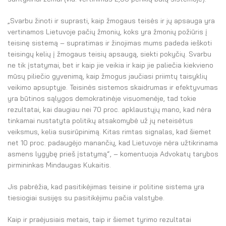
„Svarbu žinoti ir suprasti, kaip žmogaus teisės ir jų apsauga yra
vertinamos Lietuvoje pačių žmonių, koks yra žmonių požiūris į
teisinę sistemą – supratimas ir žinojimas mums padeda ieškoti
teisingų kelių į žmogaus teisių apsaugą, siekti pokyčių. Svarbu
ne tik įstatymai, bet ir kaip jie veikia ir kaip jie paliečia kiekvieno
mūsų piliečio gyvenimą, kaip žmogus jaučiasi priimtų taisyklių
veikimo apsuptyje. Teisinės sistemos skaidrumas ir efektyvumas
yra būtinos sąlygos demokratinėje visuomenėje, tad tokie
rezultatai, kai daugiau nei 70 proc. apklaustųjų mano, kad nėra
tinkamai nustatyta politikų atsakomybė už jų neteisėtus
veiksmus, kelia susirūpinimą. Kitas rimtas signalas, kad šiemet
net 10 proc. padaugėjo manančių, kad Lietuvoje nėra užtikrinama
asmens lygybę prieš įstatymą“, – komentuoja Advokatų tarybos
pirmininkas Mindaugas Kukaitis.
Jis pabrėžia, kad pasitikėjimas teisine ir politine sistema yra
tiesiogiai susijęs su pasitikėjimu pačia valstybe.
Kaip ir praėjusiais metais, taip ir šiemet tyrimo rezultatai