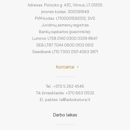
Adresas: Polocko g. 43C, Vilnius, LT-01205
Įmonės kodas: 300099149
PVM kodas: LT100001592012, SVS
Juridinių asmenų registras
Bankų sąskaitos (pasirinkite):
Luminor LT58 2140 0300 0339 8647
SEB LT87 7044 0600 0103 0612
Swedbank LT10 7300 0101 4063 3871
Kontaktai
Tel.: +370 5 262 4546
Tik žiniasklaidai: +370 663 13532
El. paštas: la@advokatura.lt
Darbo laikas