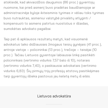
atskleidė, kad akivaizdžios daugumos (86 proc.) gyventojų
nuomone, kai prieš asmenį buvo pradėtas baudžiamojoje ar
administracinėje byloje ikiteisminis tyrimas ir vėliau toks tyrimas
buvo nutrauktas, asmeniui valstybė privalėtų atlyginti /
kompensuoti to asmens patirtus nuostolius ir išlaidas,
sumokėtas advokato pagalbai.
Taip pat iš apklausos rezultatų matyti, kad visuomenė
advokatus laiko didžiausiais žmogaus teisių gynėjais (41 proc.),
antroje vietoje – policininkai (13 proc.), trečioje – teisėjai (10
proc.). Tačiau Lietuvos gyventojai labiausiai linkę pasitikėti
policininkais (vertinimo vidurkis 7,57 balo iš 10), notarais
(vertinimo vidurkis 7,40), o paskiausiai advokatais (vertinimo
vidurkis 6,83). Šių pirmųjų trijų profesijų atstovų pasitikėjimas
tarp gyventojų išlieka pastovus jau keletą metų iš eilės.
Lietuvos advokatūra