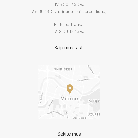
I–IV 8.30-17.30 val.
V 8.30-16.15 val. (nuotolinė darbo diena)
Pietų pertrauka:
I–V 12.00-12.45 val.
Kaip mus rasti
Sekite mus