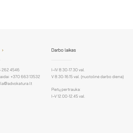
Darbo laikas
 5 262 4546
I–IV 8.30-17.30 val.
klaidai: +370 663 13532
V 8.30-16.15 val. (nuotolinė darbo diena)
: la@advokatura.lt
Pietų pertrauka:
I–V 12.00-12.45 val.