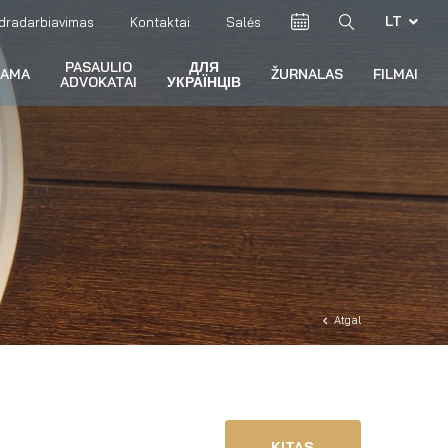
LT
dradarbiavimas
Kontaktai
Salės
PASAULIO
ДЛЯ
RAMA
ŽURNALAS
FILMAI
ADVOKATAI
УКРАЇНЦІВ
Atgal
KITAS