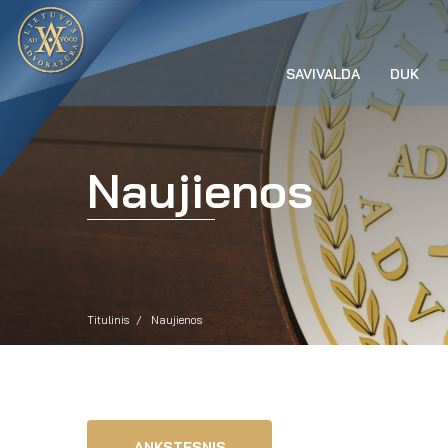
SAVIVALDA
DUK
Naujienos
Titulinis
Naujienos
ANKSTESNIS