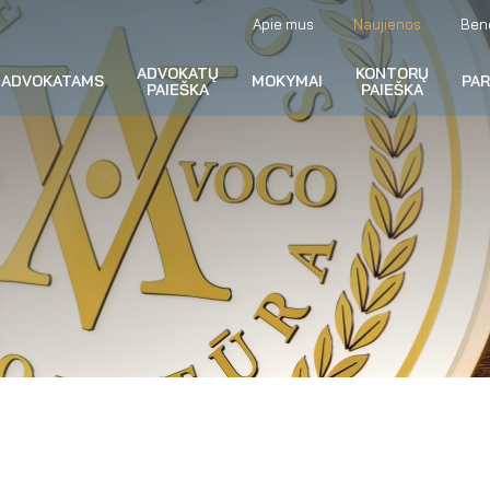
Apie mus
Naujienos
Ben
ADVOKATŲ
KONTORŲ
ADVOKATAMS
MOKYMAI
PA
PAIEŠKA
PAIEŠKA