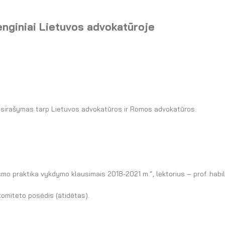
renginiai Lietuvos advokatūroje
asirašymas tarp Lietuvos advokatūros ir Romos advokatūros.
mo praktika vykdymo klausimais 2018-2021 m.“, lektorius – prof. habil
omiteto posėdis (atidėtas).