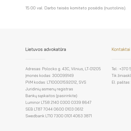
15:00 val. Darbo teisės komiteto posėdis (nuotolinis).
Lietuvos advokatūra
Kontaktai
Adresas: Polocko g. 43C, Vilnius, LT-01205
Tel.: +370
Įmonės kodas: 300099149
Tik žinias
PVM kodas: LT100001592012, SVS
El. paštas
Juridinių asmenų registras
Bankų sąskaitos (pasirinkite):
Luminor LT58 2140 0300 0339 8647
SEB LT87 7044 0600 0103 0612
Swedbank LT10 7300 0101 4063 3871