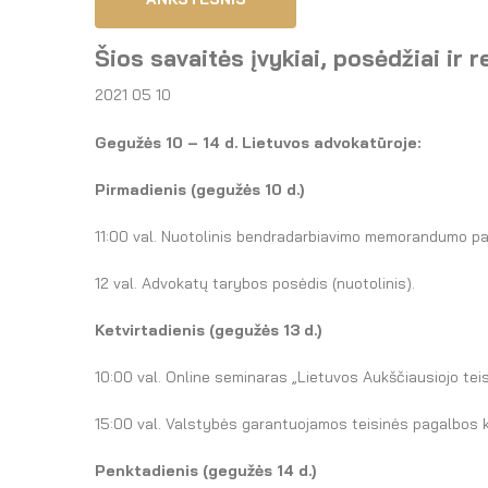
Šios savaitės įvykiai, posėdžiai ir 
2021 05 10
Gegužės
10
– 14 d. Lietuvos advokatūroje:
Pirmadienis (gegužės 10 d.)
11:00 val. Nuotolinis bendradarbiavimo memorandumo p
12 val. Advokatų tarybos posėdis (nuotolinis).
Ketvirtadienis (gegužės
13
d.)
10:00 val. Online seminaras „Lietuvos Aukščiausiojo teis
15:00 val. Valstybės garantuojamos teisinės pagalbos k
Penktadienis (gegužės
14
d.)