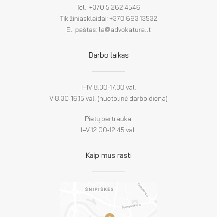
Tel.: +370 5 262 4546
Tik žiniasklaidai: +370 663 13532
El. paštas: la@advokatura.lt
Darbo laikas
I–IV 8.30-17.30 val.
V 8.30-16.15 val. (nuotolinė darbo diena)
Pietų pertrauka:
I–V 12.00-12.45 val.
Kaip mus rasti