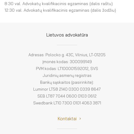
El. parduotuvė
8:30 val. Advokatų kvalifikacinis egzaminas (dalis raštu)
12:30 val. Advokatų kvalifikacinis egzaminas (dalis žodžiu)
EN
DE
Lietuvos advokatūra
FR
Adresas: Polocko g. 43C, Vilnius, LT-01205
ES
Įmonės kodas: 300099149
PVM kodas: LT100001592012, SVS
Juridinių asmenų registras
Bankų sąskaitos (pasirinkite):
Luminor LT58 2140 0300 0339 8647
SEB LT87 7044 0600 0103 0612
Swedbank LT10 7300 0101 4063 3871
Kontaktai