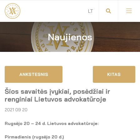
Naujienos
Visuotinis advokatų susirinkimas
Advokatų tarybos pirmininkas
Savitarna
Advokatų taryba
ANKSTESNIS
KITAS
Savivaldos teisės aktai
Komitetai
Šios savaitės įvykiai, posėdžiai ir
Dokumentų atmintinė
Garbės teismas
renginiai Lietuvos advokatūroje
2021 09 20
Garbės ženklų registras
Revizijos komisija
Rugsėjo 20 – 24 d. Lietuvos advokatūroje:
Gynėjas
Administracija
Pirmadienis (rugsėjo 20 d.)
LT