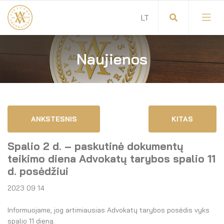
Naujienos
Visuotinis advokatų susirinkimas
Advokatų tarybos pirmininkas
Savitarna
Advokatų taryba
ANKSTESNIS
KITAS
Savivaldos teisės aktai
Komitetai
Spalio 2 d. – paskutinė dokumentų
Dokumentų atmintinė
Garbės teismas
teikimo diena Advokatų tarybos spalio 11
d. posėdžiui
Garbės ženklų registras
Revizijos komisija
2023 09 14
Gynėjas
Administracija
Informuojame, jog artimiausias Advokatų tarybos posėdis vyks
spalio 11 dieną.
LT