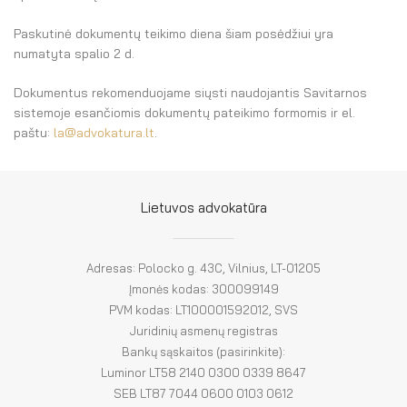
El. parduotuvė
Paskutinė dokumentų teikimo diena šiam posėdžiui yra
EN
numatyta spalio 2 d.
DE
Dokumentus rekomenduojame siųsti naudojantis Savitarnos
sistemoje esančiomis dokumentų pateikimo formomis ir el.
FR
paštu:
la@advokatura.lt
.
ES
Lietuvos advokatūra
Adresas: Polocko g. 43C, Vilnius, LT-01205
Įmonės kodas: 300099149
PVM kodas: LT100001592012, SVS
Juridinių asmenų registras
Bankų sąskaitos (pasirinkite):
Luminor LT58 2140 0300 0339 8647
SEB LT87 7044 0600 0103 0612