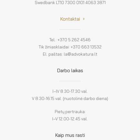
Swedbank LT10 7300 0101 4063 3871
Kontaktai
Tel.: +370 5 262 4546
Tik žiniasklaidai: +370 663 13532
El. paštas: la@advokatura.lt
Darbo laikas
I–IV 8.30-17.30 val.
V 8.30-16.15 val. (nuotolinė darbo diena)
Pietų pertrauka:
I–V 12.00-12.45 val.
Kaip mus rasti