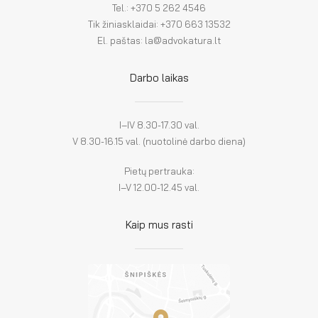
Tel.: +370 5 262 4546
Tik žiniasklaidai: +370 663 13532
El. paštas: la@advokatura.lt
Darbo laikas
I–IV 8.30-17.30 val.
V 8.30-16.15 val. (nuotolinė darbo diena)
Pietų pertrauka:
I–V 12.00-12.45 val.
Kaip mus rasti