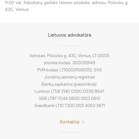
El. parduotuvė
11:00 val. Advokatų garbės teismo posėdis, adresu: Polocko g.
43C, Vilnius.
EN
DE
Lietuvos advokatūra
FR
Adresas: Polocko g. 43C, Vilnius, LT-01205
ES
Įmonės kodas: 300099149
PVM kodas: LT100001592012, SVS
Juridinių asmenų registras
Bankų sąskaitos (pasirinkite):
Luminor LT58 2140 0300 0339 8647
SEB LT87 7044 0600 0103 0612
Swedbank LT10 7300 0101 4063 3871
Kontaktai