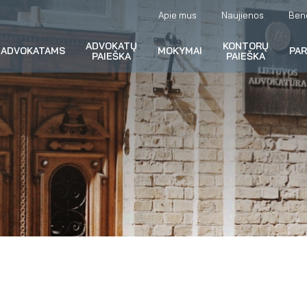
Apie mus
Naujienos
Ben
ADVOKATŲ
KONTORŲ
ADVOKATAMS
MOKYMAI
PA
PAIEŠKA
PAIEŠKA