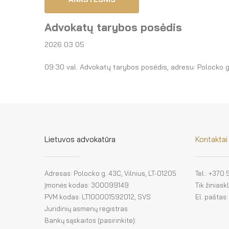
Advokatų tarybos posėdis
2026 03 05
09:30 val. Advokatų tarybos posėdis, adresu: Polocko 
Lietuvos advokatūra
Kontaktai
Adresas: Polocko g. 43C, Vilnius, LT-01205
Tel.: +370
Įmonės kodas: 300099149
Tik žinias
PVM kodas: LT100001592012, SVS
El. paštas
Juridinių asmenų registras
Bankų sąskaitos (pasirinkite):