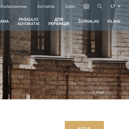
LT
dradarbiavimas
Kontaktai
Salės
PASAULIO
ДЛЯ
RAMA
ŽURNALAS
FILMAI
ADVOKATAI
УКРАЇНЦІВ
Atgal
KITAS