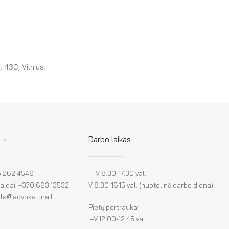
g. 43C, Vilnius.
Darbo laikas
 5 262 4546
I–IV 8.30-17.30 val.
klaidai: +370 663 13532
V 8.30-16.15 val. (nuotolinė darbo diena)
: la@advokatura.lt
Pietų pertrauka:
I–V 12.00-12.45 val.