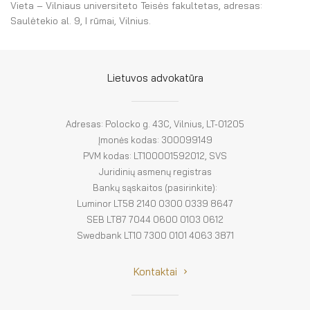
El. parduotuvė
Vieta – Vilniaus universiteto Teisės fakultetas, adresas:
Saulėtekio al. 9, I rūmai, Vilnius.
EN
DE
Lietuvos advokatūra
FR
Adresas: Polocko g. 43C, Vilnius, LT-01205
ES
Įmonės kodas: 300099149
PVM kodas: LT100001592012, SVS
Juridinių asmenų registras
Bankų sąskaitos (pasirinkite):
Luminor LT58 2140 0300 0339 8647
SEB LT87 7044 0600 0103 0612
Swedbank LT10 7300 0101 4063 3871
Kontaktai