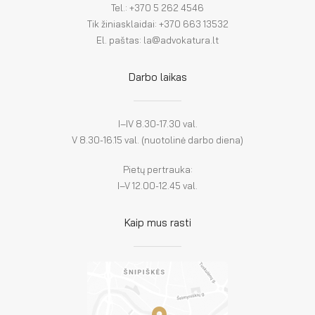
Tel.: +370 5 262 4546
Tik žiniasklaidai: +370 663 13532
El. paštas: la@advokatura.lt
Darbo laikas
I–IV 8.30-17.30 val.
V 8.30-16.15 val. (nuotolinė darbo diena)
Pietų pertrauka:
I–V 12.00-12.45 val.
Kaip mus rasti