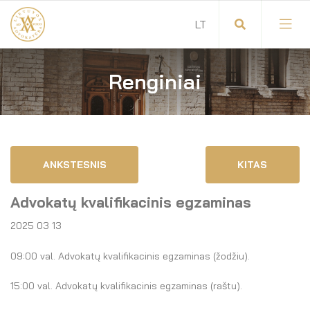
Renginiai
Visuotinis advokatų susirinkimas
Advokatų tarybos pirmininkas
Savitarna
Advokatų taryba
ANKSTESNIS
KITAS
Savivaldos teisės aktai
Komitetai
Advokatų kvalifikacinis egzaminas
Dokumentų atmintinė
Garbės teismas
2025 03 13
Garbės ženklų registras
Revizijos komisija
09:00 val. Advokatų kvalifikacinis egzaminas (žodžiu).
Gynėjas
Administracija
15:00 val. Advokatų kvalifikacinis egzaminas (raštu).
LT