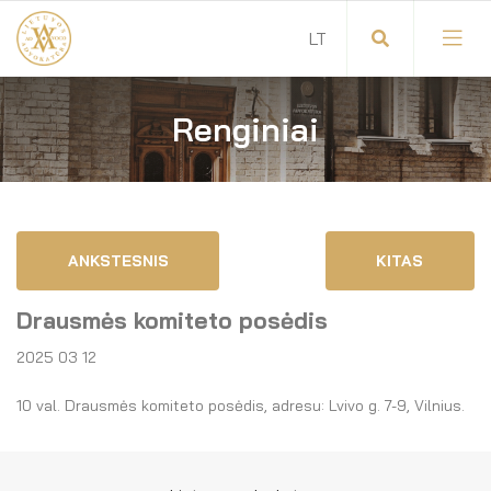
Renginiai
Visuotinis advokatų susirinkimas
Advokatų tarybos pirmininkas
Savitarna
Advokatų taryba
ANKSTESNIS
KITAS
Savivaldos teisės aktai
Komitetai
Drausmės komiteto posėdis
Dokumentų atmintinė
Garbės teismas
2025 03 12
Garbės ženklų registras
Revizijos komisija
10 val. Drausmės komiteto posėdis, adresu: Lvivo g. 7-9, Vilnius.
Gynėjas
Administracija
LT