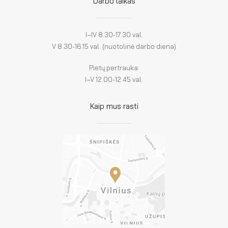
Darbo laikas
I–IV 8.30-17.30 val.
V 8.30-16.15 val. (nuotolinė darbo diena)
Pietų pertrauka:
I–V 12.00-12.45 val.
Kaip mus rasti