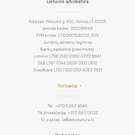
El. parduotuvė
Lietuvos advokatūra
EN
Adresas: Polocko g. 43C, Vilnius, LT-01205
DE
Įmonės kodas: 300099149
PVM kodas: LT100001592012, SVS
FR
Juridinių asmenų registras
Bankų sąskaitos (pasirinkite):
ES
Luminor LT58 2140 0300 0339 8647
SEB LT87 7044 0600 0103 0612
Swedbank LT10 7300 0101 4063 3871
Kontaktai
Tel.: +370 5 262 4546
Tik žiniasklaidai: +370 663 13532
El. paštas: la@advokatura.lt