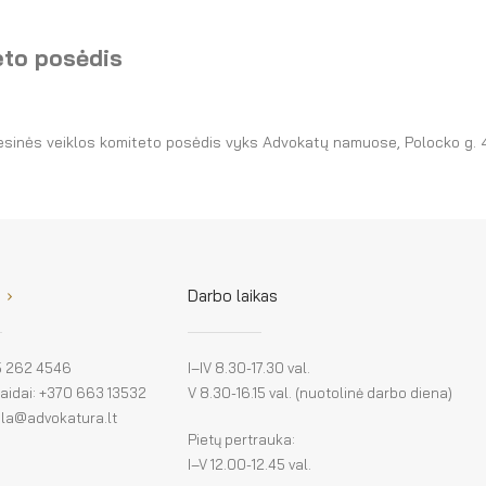
eto posėdis
fesinės veiklos komiteto posėdis vyks Advokatų namuose, Polocko g. 4
Darbo laikas
 5 262 4546
I–IV 8.30-17.30 val.
klaidai: +370 663 13532
V 8.30-16.15 val. (nuotolinė darbo diena)
: la@advokatura.lt
Pietų pertrauka:
I–V 12.00-12.45 val.