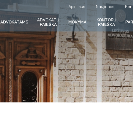
Apie mus
Naujienos
Ben
ADVOKATŲ
KONTORŲ
ADVOKATAMS
MOKYMAI
PA
PAIEŠKA
PAIEŠKA