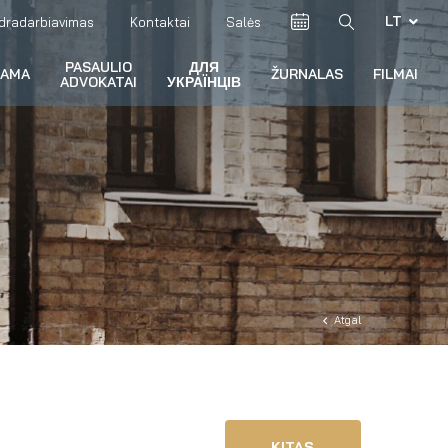
LT
dradarbiavimas
Kontaktai
Salės
PASAULIO
ДЛЯ
RAMA
ŽURNALAS
FILMAI
ADVOKATAI
УКРАЇНЦІВ
Atgal
KITAS