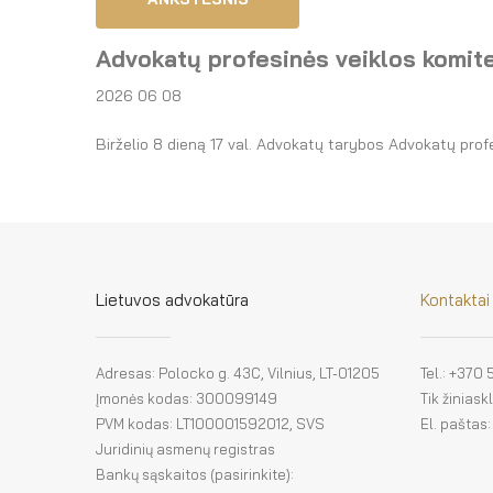
Advokatų profesinės veiklos komit
2026 06 08
Birželio 8 dieną 17 val. Advokatų tarybos Advokatų pro
Lietuvos advokatūra
Kontaktai
Adresas: Polocko g. 43C, Vilnius, LT-01205
Tel.: +370
Įmonės kodas: 300099149
Tik žinias
PVM kodas: LT100001592012, SVS
El. paštas
Juridinių asmenų registras
Bankų sąskaitos (pasirinkite):