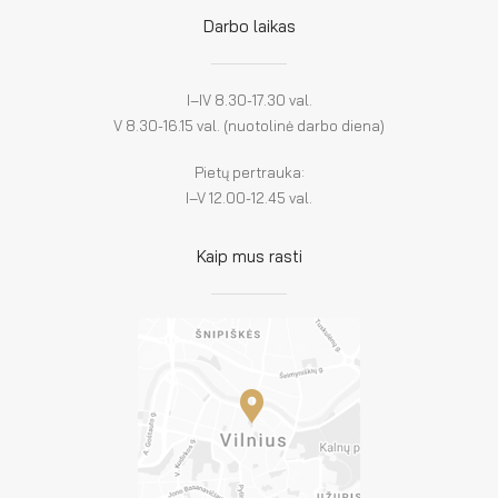
Darbo laikas
I–IV 8.30-17.30 val.
V 8.30-16.15 val. (nuotolinė darbo diena)
Pietų pertrauka:
I–V 12.00-12.45 val.
Kaip mus rasti