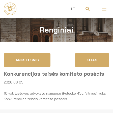
Renginiai
Visuotinis advokatų susirinkimas
Advokatų tarybos pirmininkas
Savitarna
Advokatų taryba
ANKSTESNIS
KITAS
Savivaldos teisės aktai
Komitetai
Konkurencijos teisės komiteto posėdis
Dokumentų atmintinė
Garbės teismas
2026 06 05
Garbės ženklų registras
Revizijos komisija
10 val. Lietuvos advokatų namuose (Polocko 43c, Vilnius) vyks
Konkurencijos teisės komiteto posėdis.
Gynėjas
Administracija
LT