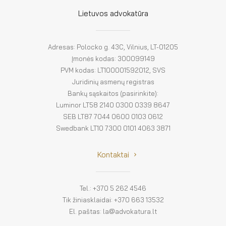
El. parduotuvė
Lietuvos advokatūra
EN
DE
Adresas: Polocko g. 43C, Vilnius, LT-01205
Įmonės kodas: 300099149
FR
PVM kodas: LT100001592012, SVS
Juridinių asmenų registras
ES
Bankų sąskaitos (pasirinkite):
Luminor LT58 2140 0300 0339 8647
SEB LT87 7044 0600 0103 0612
Swedbank LT10 7300 0101 4063 3871
Kontaktai
Tel.: +370 5 262 4546
Tik žiniasklaidai: +370 663 13532
El. paštas: la@advokatura.lt